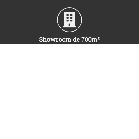
Showroom de 700m²
du lundi au vendredi
de 9h00 à 12h30 et de 14h00 à 18h00
GAMMA&BROSS France
4 Rue de Charenton 94140 ALFORTVILLE
Besoin d'un renseignement ?