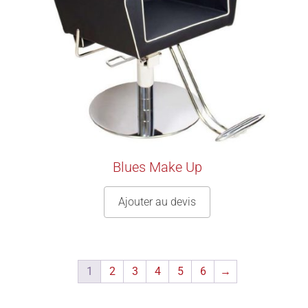
Blues Make Up
Ajouter au devis
1
2
3
4
5
6
→