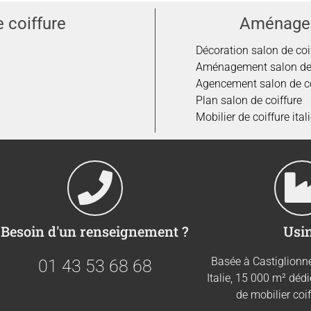
 coiffure
Aménagem
Décoration salon de coi
Aménagement salon de
Agencement salon de co
Plan salon de coiffure
Mobilier de coiffure ital
Besoin d'un renseignement ?
Usi
Basée à Castiglionne
01 43 53 68 68
Italie, 15 000 m² dédi
de mobilier coi