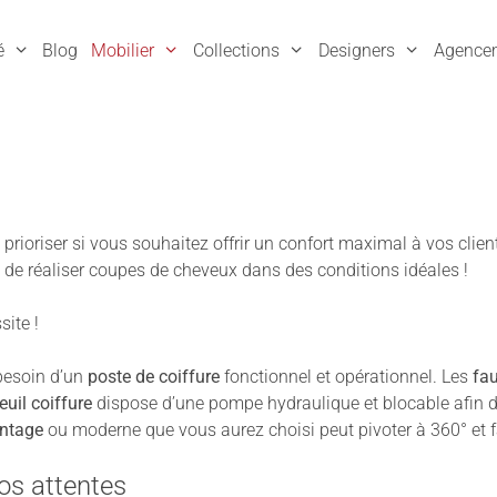
é
Blog
Mobilier
Collections
Designers
Agence
à prioriser si vous souhaitez offrir un confort maximal à vos cli
 de réaliser coupes de cheveux dans des conditions idéales !
site !
besoin d’un
poste de coiffure
fonctionnel et opérationnel. Les
fau
euil coiffure
dispose d’une pompe hydraulique et blocable afin de
vintage
ou moderne que vous aurez choisi peut pivoter à 360° et fav
vos attentes