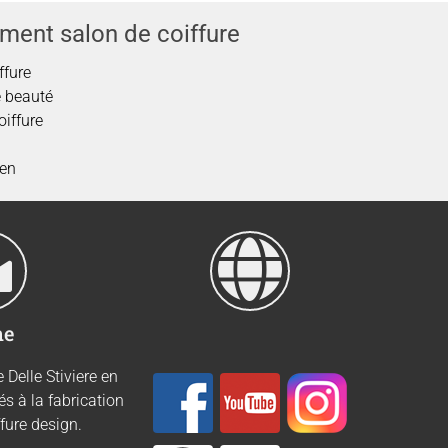
ent salon de coiffure
ffure
 beauté
iffure
ien
ne
 Delle Stiviere en
és à la fabrication
ffure design.